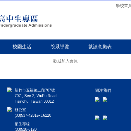
學校首
校園生活
院系導覽
就讀意願表
歡迎加入會員
新竹市五福路二段707號
關注我們
707 , Sec.2, WuFu Road
Hsinchu, Taiwan 30012
辦公室
(03)537-4281ext.6120
招生專線
(03)518-6120