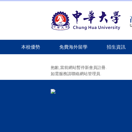
跳
到
主
要
內
容
區
本校優勢
免費海外留學
招生資訊
抱歉,當前網站暫停新會員註冊.
如需服務請聯絡網站管理員.