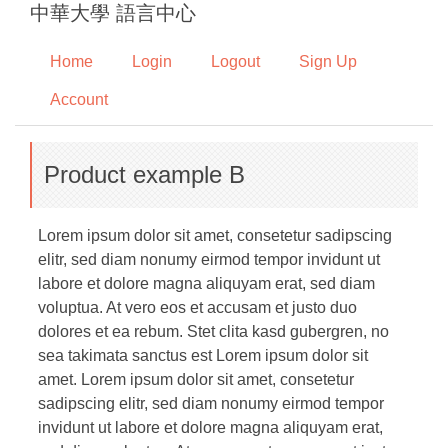
中華大學 語言中心
Jump
to
Home
Login
Logout
Sign Up
the
main
Account
content
block
Product example B
Lorem ipsum dolor sit amet, consetetur sadipscing
elitr, sed diam nonumy eirmod tempor invidunt ut
labore et dolore magna aliquyam erat, sed diam
voluptua. At vero eos et accusam et justo duo
dolores et ea rebum. Stet clita kasd gubergren, no
sea takimata sanctus est Lorem ipsum dolor sit
amet. Lorem ipsum dolor sit amet, consetetur
sadipscing elitr, sed diam nonumy eirmod tempor
invidunt ut labore et dolore magna aliquyam erat,