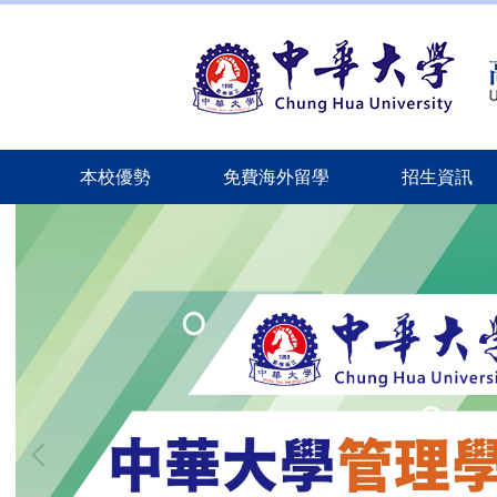
跳
到
主
要
內
容
區
本校優勢
免費海外留學
招生資訊