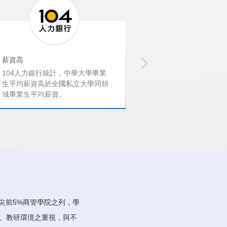
薪資高
就業率
104人力銀行統計，中華大學畢業
教育部調查，中華
生平均薪資高於全國私立大學同領
率高達89.3%，
域畢業生平均薪資。
1名。
尖前5%商管學院之列，學
、教研環境之重視，與不